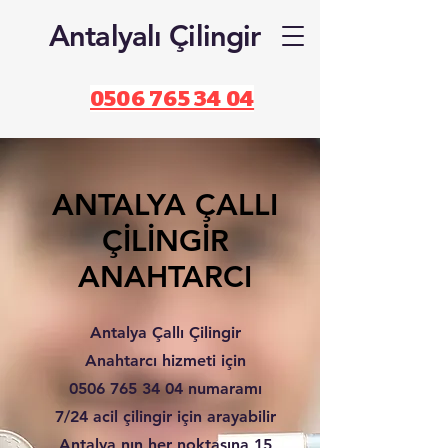
Antalyalı Çilingir
0506 765 34 04
ANTALYA ÇALLI
ÇİLİNGİR
ANAHTARCI
Antalya Çallı Çilingir
Anahtarcı hizmeti için
0506 765 34 04
numaramı
7/24 acil çilingir için arayabilir
Antalya nın her noktasına 15