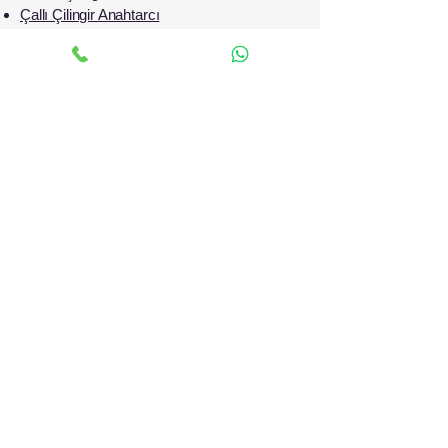
Çallı Çilingir Anahtarcı
Güzeloba Çilingir Anahtarcı
Meydankavağı Çilingir Anahtarcı
Çağlayan Çilingir Anahtarcı
Meltem Çilingir Anahtarcı
İLETİŞİM
0506 765 34 04
Antalyalı Çilingir