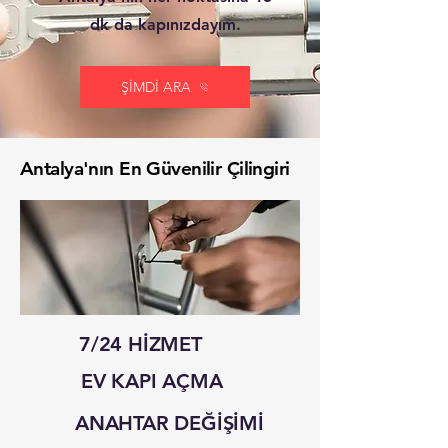
dk da kapınızdayım.
ŞİMDİ ARA
Antalya'nın En Güvenilir Çilingiri
7/24 HİZMET
EV KAPI AÇMA
ANAHTAR DEĞİŞİMİ