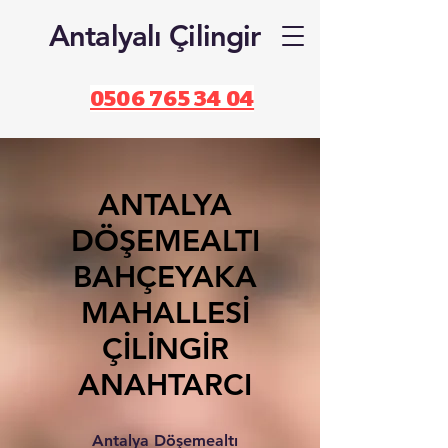
Antalyalı Çilingir
0506 765 34 04
ANTALYA
DÖŞEMEALTI
BAHÇEYAKA
MAHALLESİ
ÇİLİNGİR
ANAHTARCI
Antalya Döşemealtı