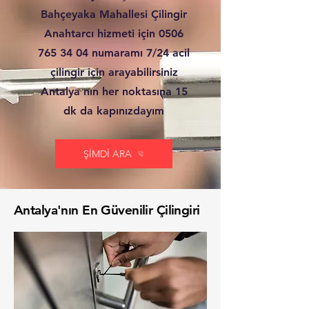
Bahçeyaka Mahallesi Çilingir
Anahtarcı hizmeti için
0506
765 34 04
numaramı 7/24 acil
çilingir için arayabilirsiniz
Antalya nın her noktasına 15
dk da kapınızdayım
ŞİMDİ ARA
Antalya'nın En Güvenilir Çilingiri