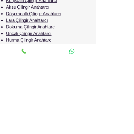
Konyaaltı Çilingir Anahtarcı
Aksu Çilingir Anahtarcı
Döşemealtı Çilingir Anahtarcı
Lara Çilingir Anahtarcı
Dokuma Çilingir Anahtarcı
Uncalı Çilingir Anahtarcı
Hurma Çilingir Anahtarcı
Siteler Çilingir Anahtarcı
Çallı Çilingir Anahtarcı
Güzeloba Çilingir Anahtarcı
Meydankavağı Çilingir Anahtarcı
Çağlayan Çilingir Anahtarcı
Meltem Çilingir Anahtarcı
İLETİŞİM
0506 765 34 04