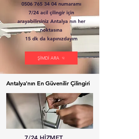
0506 765 34 04
numaramı
7/24 acil çilingir için
arayabilirsiniz Antalya nın her
noktasına
15 dk da kapınızdayım
ŞİMDİ ARA
Antalya'nın En Güvenilir Çilingiri
7/24 HİZMET