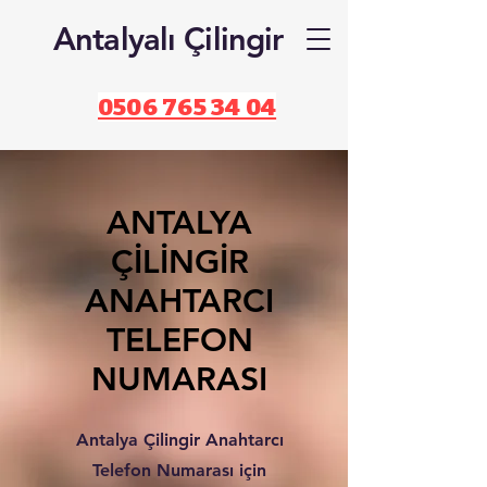
Antalyalı Çilingir
0506 765 34 04
ANTALYA
ÇİLİNGİR
ANAHTARCI
TELEFON
NUMARASI
Antalya Çilingir Anahtarcı
Telefon Numarası için