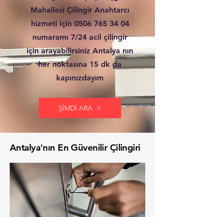
Mahallesi Çilingir Anahtarcı
hizmeti için
0506 765 34 04
numaramı 7/24 acil çilingir
için arayabilirsiniz Antalya nın
her noktasına 15 dk da
kapınızdayım
ŞİMDİ ARA
Antalya'nın En Güvenilir Çilingiri