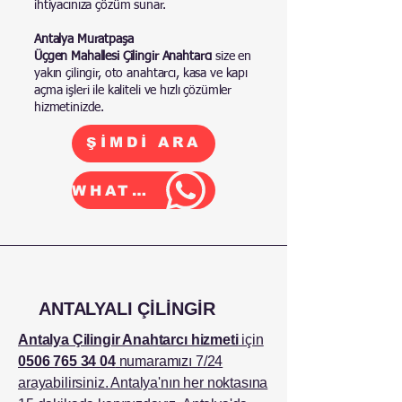
ihtiyacınıza çözüm sunar.
Antalya Muratpaşa
Üçgen Mahallesi Çilingir Anahtarcı
size en
yakın çilingir, oto anahtarcı, kasa ve kapı
açma işleri ile kaliteli ve hızlı çözümler
hizmetinizde.
ŞİMDİ ARA
WHATSAPP
ANTALYALI ÇİLİNGİR
Antalya Çilingir Anahtarcı hizmeti
için
0506 765 34 04
numaramızı 7/24
arayabilirsiniz. Antalya'nın her noktasına