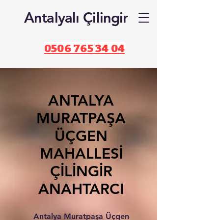
Antalyalı Çilingir
0506 765 34 04
ANTALYA
MURATPAŞA
ÜÇGEN
MAHALLESİ
ÇİLİNGİR
ANAHTARCI
Antalya Muratpaşa Üçgen