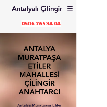
Antalyalı Çilingir
0506 765 34 04
ANTALYA
MURATPAŞA
ETİLER
MAHALLESİ
ÇİLİNGİR
ANAHTARCI
Antalya Muratpaşa Etiler