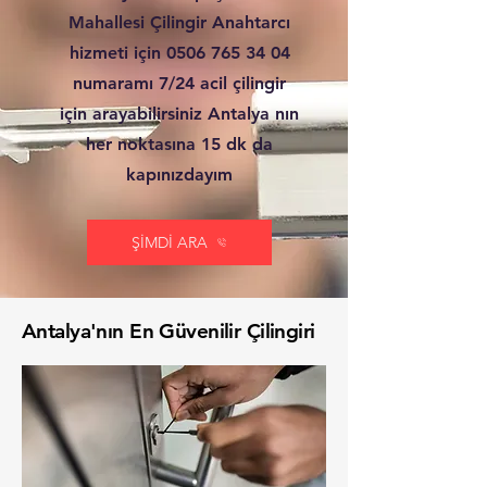
Mahallesi Çilingir Anahtarcı
hizmeti için
0506 765 34 04
numaramı 7/24 acil çilingir
için arayabilirsiniz Antalya nın
her noktasına 15 dk da
kapınızdayım
ŞİMDİ ARA
Antalya'nın En Güvenilir Çilingiri